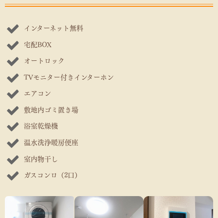
インターネット無料
宅配BOX
オートロック
TVモニター付きインターホン
エアコン
敷地内ゴミ置き場
浴室乾燥機
温水洗浄暖房便座
室内物干し
ガスコンロ（2口）