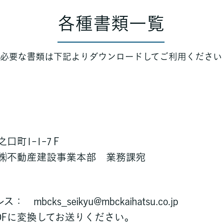
各種書類一覧
必要な書類は下記よりダウンロードしてご利用ください
町1-1-7Ｆ
不動産建設事業本部 業務課宛
bcks_seikyu@mbckaihatsu.co.jp
PDFに変換してお送りください。