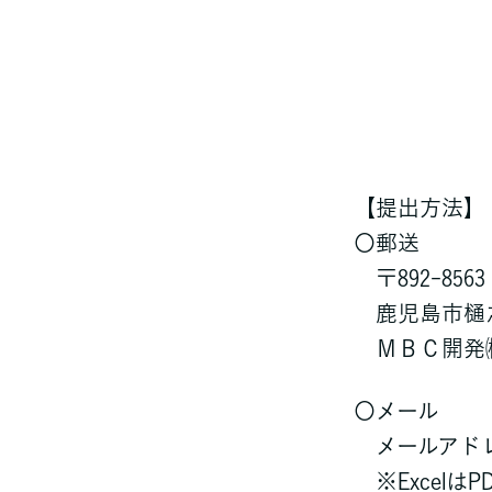
【提出方法】
〇郵送
〒892-8563
鹿児島市樋之口
ＭＢＣ開発㈱
〇メール
メールアドレス： m
※Excelは