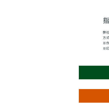
弊
方
※
※